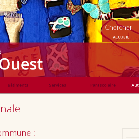
ACCUEIL
e
Ouest
Bâtiments
Services
Parascolaire
Aut
nale
 commune :