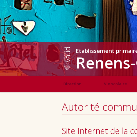
Etablissement primair
Renens-
Direction
Vie scolaire
Autorité commu
Site Internet de la