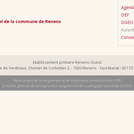
Agend
DEF
ciel de la commune de Renens
DGEO
Autor
Consei
Etablissement primaire Renens-Ouest
e de Verdeaux, Chemin de Corbettes 2, - 1020 Renens - Secrétariat : 021 55
Département de l'enseignement et de la formation professionnelle (DEF)
Direction générale de l'enseignement obligatoire et de la pédagogie spécialisée (DGEO)