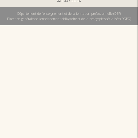
021 557 44 40
Département de l'enseignement et de la formation professionnelle (DEF)
Direction générale de l'enseignement obligatoire et de la pédagogie spécialisée (DGEO)