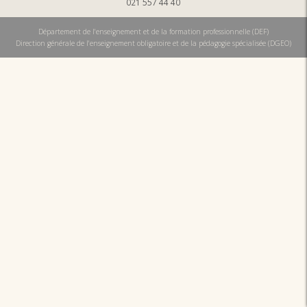
021 557 44 40
Département de l'enseignement et de la formation professionnelle (DEF)
Direction générale de l'enseignement obligatoire et de la pédagogie spécialisée (DGEO)