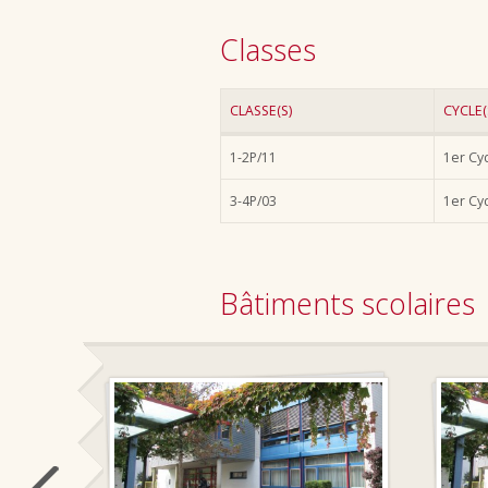
Classes
CLASSE(S)
CYCLE(
1-2P/11
1er Cy
3-4P/03
1er Cy
Bâtiments scolaires