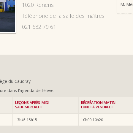
1020 Renens
M. Me
Téléphone de la salle des maîtres
021 632 79 61
lège du Caudray.
gure dans l’agenda de l’élève.
LEÇONS APRÈS-MIDI
RÉCRÉATION MATIN
SAUF MERCREDI
LUNDI À VENDREDI
13h45-15h15
10h00-10h20