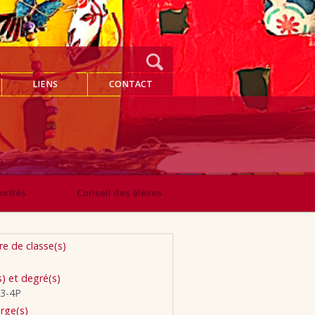
LIENS
CONTACT
orités
Conseil des élèves
e de classe(s)
s) et degré(s)
 3-4P
rge(s)