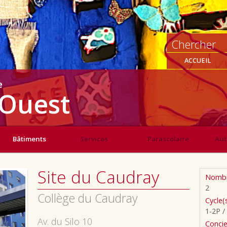
ACCUEIL
e
Ouest
Bâtiments
Services
Parascolaire
Aut
Site du Caudray
Nombr
2
Collège du Caudray
Cycle(
1-2P /
Av. du Silo 10
Concie